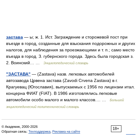
застава
— ы; ж. 1. Ист. Заграждение и сторожевой пост при
въезде в город, созданные для взыскания подорожных и других
налогов, для наблюдения за проезжающими и т. п.; само место
въезда в город. З. губернского города. Здесь была городская з.
2. Воинский… …
Энциклопедический словарь
"ЗАСТАВА"
— (Zastava) назв. легковых автомобилей
автозавода Црвена застава (Zavodi Crvena Zastava) в г.
Крагуевац (Югославия), выпускаемых с 1956 по лицензии итал.
концерна ФИАТ (FIAT). В 1986 изготовлялись легковые
автомобили особо малого и малого классов.… …
Большой
энциклопедический политехнический словарь
© Академик, 2000-2026
18+
Обратная связь:
Техподдержка
,
Реклама на сайте