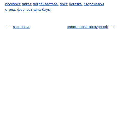
блокпост
,
пикет
,
погранзастава
,
пост
,
рогатка
,
сторожевой
отряд
,
форпост
,
шлагбаум
засновник
заявка поза конкуренції