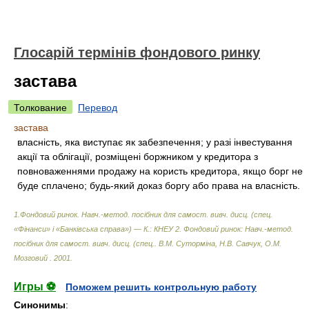
Глосарій термінів фондового ринку
застава
Толкование
Перевод
застава
власність, яка виступає як забезпечення; у разі інвестування
акції та облігації, розміщені боржником у кредитора з
повноваженнями продажу на користь кредитора, якщо борг не
буде сплачено; будь-який доказ боргу або права на власність.
1.Фондовий ринок. Навч.-метод. посібник для самост. вивч. дисц. (спец.
«Фінанси» і «Банківська справа») — К.: КНЕУ 2. Фондовий ринок: Навч.-метод.
посібник для самост. вивч. дисц. (спец.
.
В.М. Суторміна, Н.В. Савчук, О.М.
Мозговий
.
2001
.
Игры ⚽
Поможем решить контрольную работу
Синонимы
: